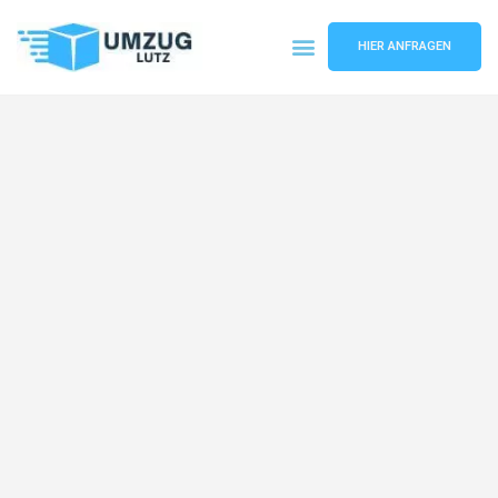
HIER ANFRAGEN
Umzugsunternehmen Augsburg
Umzugsservice Augsburg