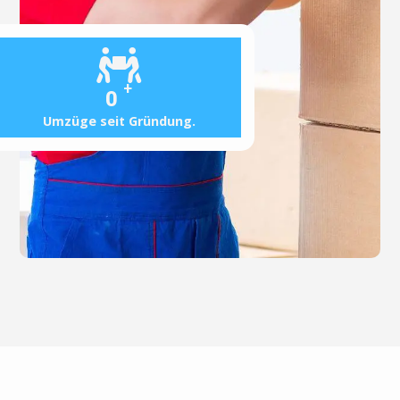
+
0
Umzüge seit Gründung.