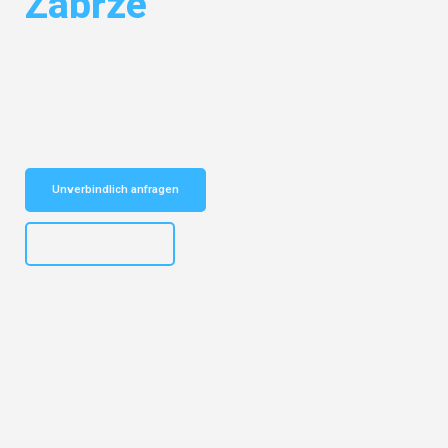
Zabrze
Entdecken Sie das
#1 Umzugsunternehmen in Augsburg
– Ihr
vertrauenswürdiger Begleiter für Umzüge Augsburg Zabrze!
Schnelle Antwort in garantiert unter 2 Minuten: Jetzt
unverbindlichen Kostenvoranschlag erhalten!
Unverbindlich anfragen
+4915792653319