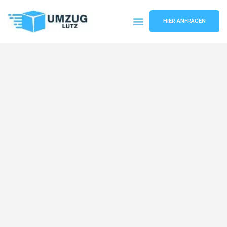
HIER ANFRAGEN
Umzugsunternehmen Augsburg
Umzugsservice Augsburg