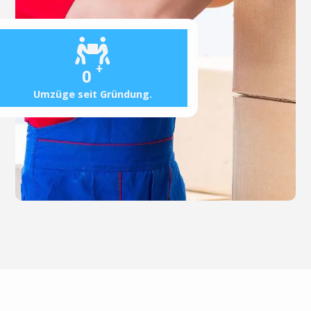
+
0
Umzüge seit Gründung.