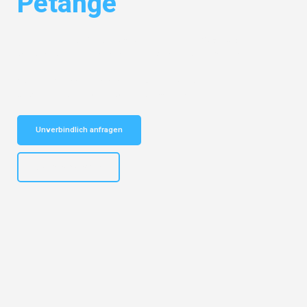
Petange
Entdecken Sie das
#1 Umzugsunternehmen in Augsburg
– Ihr
vertrauenswürdiger Begleiter für Umzüge Augsburg Petange!
Schnelle Antwort in garantiert unter 2 Minuten: Jetzt
unverbindlichen Kostenvoranschlag erhalten!
Unverbindlich anfragen
+4915792653319