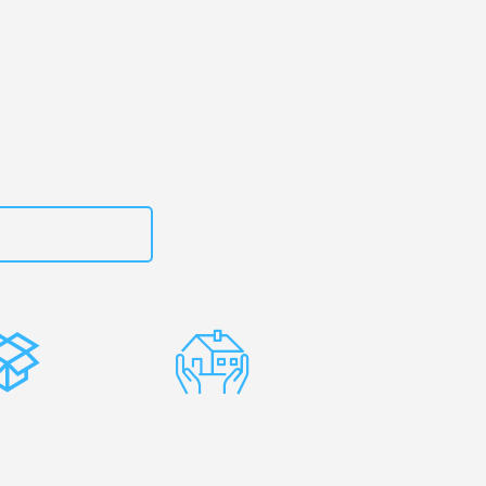
urg
– Ihr
tras!
zt
15792653319
stenlose
Erfahrene
rpackung
Umzugsprofis