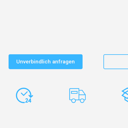
Entdecken Sie das
#1 Umzugsunternehmen in Augsb
vertrauenswürdiger Begleiter für Umzüge Augsburg Pa
Schnelle Antwort in garantiert unter 2 Minuten: Jet
unverbindlichen Kostenvoranschlag erhalten!
Unverbindlich anfragen
+49
Express-
Europaweite
Ko
Abwicklung
Transporte
Ve