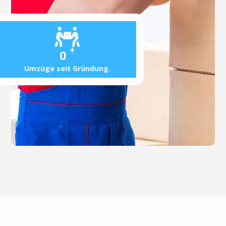
+
0
Umzüge seit Gründung.