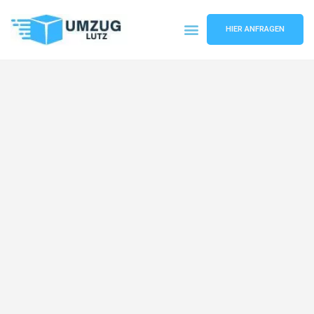
HIER ANFRAGEN
Umzugsunternehmen Augsburg
Umzugsservice Augsburg