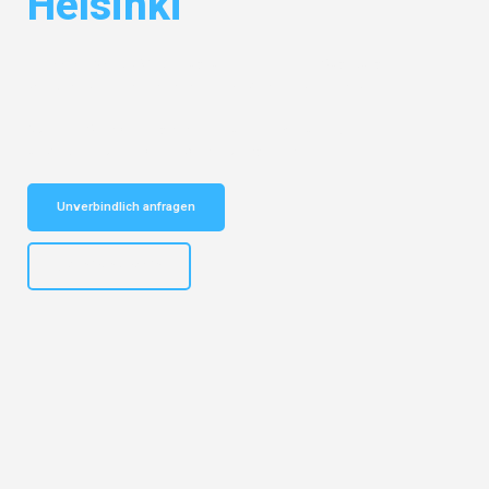
Helsinki
Entdecken Sie das
#1 Umzugsunternehmen in Augsburg
– Ihr
vertrauenswürdiger Begleiter für Umzüge Augsburg Helsinki!
Schnelle Antwort in garantiert unter 2 Minuten: Jetzt
unverbindlichen Kostenvoranschlag erhalten!
Unverbindlich anfragen
+4915792653319